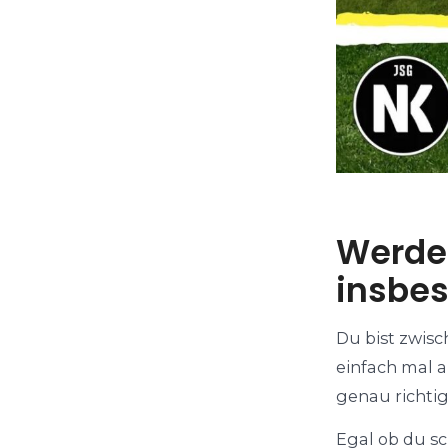
Werde 
insbes
Du bist zwis
einfach mal a
genau richtig
Egal ob du sc