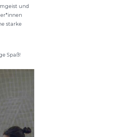
eamgeist und
ner*innen
ne starke
ge Spaß!