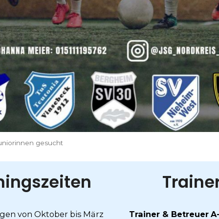
uniorinnen gesucht
ningszeiten
Traine
gen von Oktober bis März
Trainer & Betreuer
A