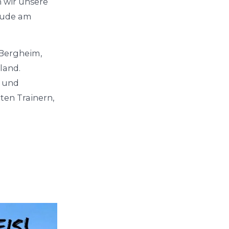
 wir unsere
eude am
 Bergheim,
land.
r und
ten Trainern,