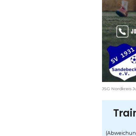
JSG Nordkreis J
Trai
(Abweichun