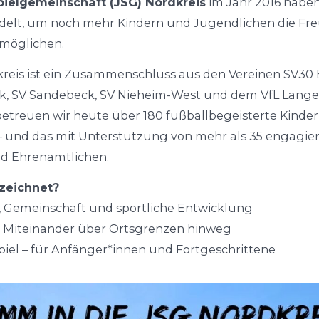
ielgemeinschaft (JSG) Nordkreis
im Jahr 2016 haben
delt, um noch mehr Kindern und Jugendlichen die Fr
rmöglichen.
kreis ist ein Zusammenschluss aus den Vereinen SV30
k, SV Sandebeck, SV Nieheim-West und dem VfL Lange
treuen wir heute über 180 fußballbegeisterte Kinde
– und das mit Unterstützung von mehr als 35 engagier
d Ehrenamtlichen.
zeichnet?
 Gemeinschaft und sportliche Entwicklung
s Miteinander über Ortsgrenzen hinweg
iel – für Anfänger*innen und Fortgeschrittene