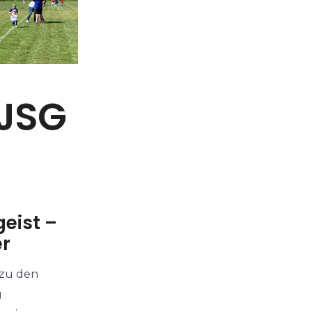
 JSG
eist –
er
 zu den
g