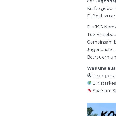
der
Jugendsp
Kräfte gebün
Fußball zu e
Die JSG Nord
TuS Vinsebec
Gemeinsam be
Jugendliche 
Betreuern un
Was uns aus
Teamgeist,
Ein starke
Spaß am Sp